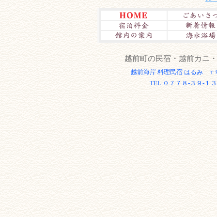
越前町の民宿・越前カニ
越前海岸 料理民宿 はるみ 〒9
TEL ０７７８-３９-１