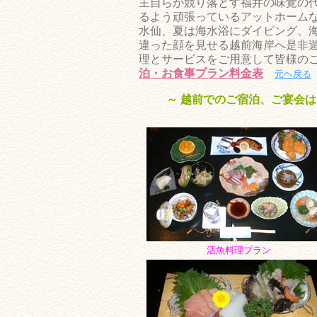
主自らが競り落とす福井の味覚の
るよう頑張っているアットホーム
水仙、夏は海水浴にダイビング、
違った顔を見せる越前海岸へ是非
理とサービスをご用意して皆様の
泊・お食事プラン料金表
元ヘ戻る
～ 越前でのご宿泊、ご宴会は
活魚料理プラン