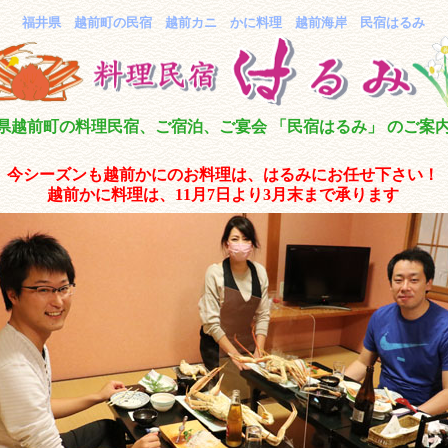
福井県 越前町の民宿 越前カニ かに料理 越前海岸 民宿はるみ
県越前町の料理民宿、ご宿泊、ご宴会 「民宿はるみ」 のご案
今シーズンも越前かにのお料理は、はるみにお任せ下さい！
越前かに料理は、11月7日より3月末まで承ります