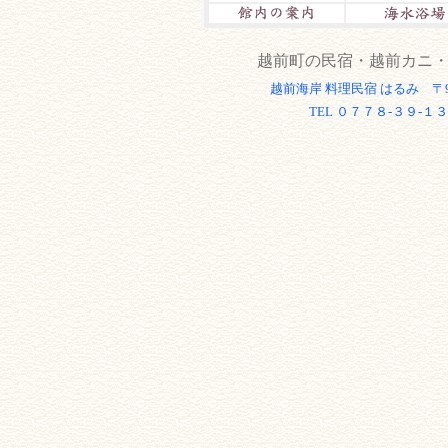
越前町の民宿・越前カニ
越前海岸 料理民宿 はるみ 〒9
TEL ０７７８-３９-１