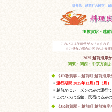
福井県 越前町の民宿 越
JR
敦賀駅～越前
このバスは午前便がありますので
※ご昼食の場合の宿でのお食
2025 越前海
関東・関西・中京方面よ
◆
《JR敦賀駅⇔越前町 越前海岸
運行期間
2025年12月1日（月）
■
越前かにシーズンのみの運行
■
このバスは当館、民宿はるみ
■
◆
《JR敦賀駅⇔越前町 越前海岸