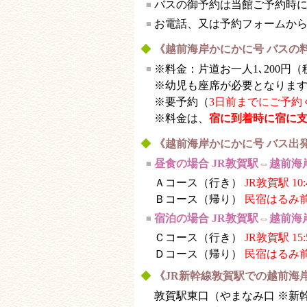
バスの御予約は当館ご予約時
■
お電話、又は予約フォームか
■
◆
《越前海岸かにかに号 バスの
※料金：片道お一人1､200円
■
※幼児も座席が必要となりま
※要予約（
3日前までにご予約
※料金は、
宿に到着時に宿に
◆
《越前海岸かにかに号 バス出
昼食の場合
JR敦賀駅⇔越前海
■
Ａコース（行き）
JR敦賀駅 10:
Ｂコース（帰り）
民宿はるみ前発
宿泊の場合
JR敦賀駅⇔越前海
■
Ｃコース（行き）
JR敦賀駅 15:
Ｄコース（帰り）
民宿はるみ前発
◆
《JR新幹線敦賀駅での越前海
敦賀駅東口（やまなみ口 ※新